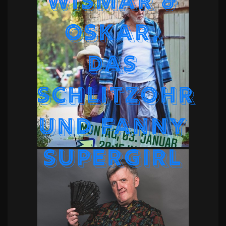
WISMAR &
OSKAR,
DAS
SCHLITZOHR
UND FANNY
SUPERGIRL